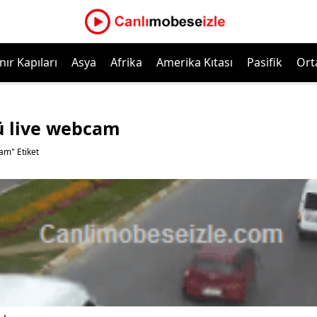
nır Kapıları
Asya
Afrika
Amerika Kıtası
Pasifik
Ort
ü live webcam
am" Etiket