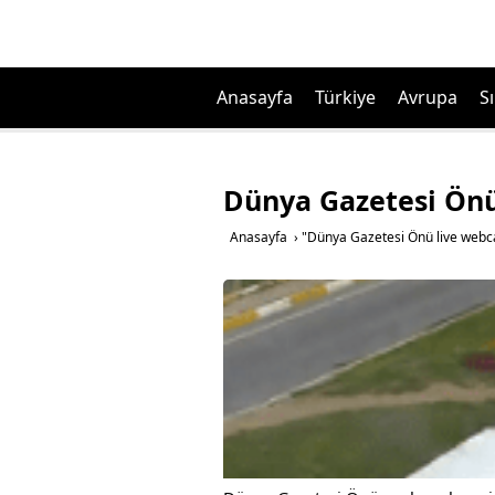
Anasayfa
Türkiye
Avrupa
Sı
Dünya Gazetesi Ön
Anasayfa
›
"Dünya Gazetesi Önü live webc