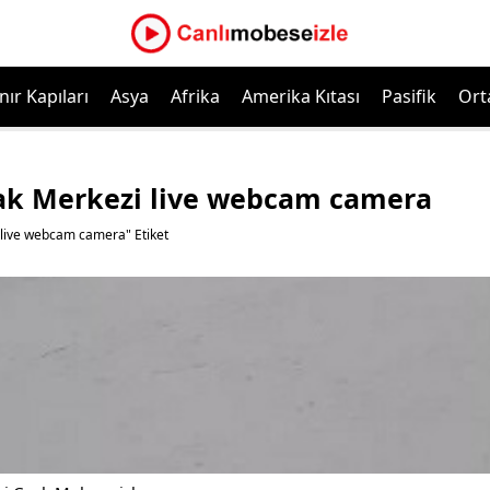
nır Kapıları
Asya
Afrika
Amerika Kıtası
Pasifik
Ort
ak Merkezi live webcam camera
 live webcam camera" Etiket