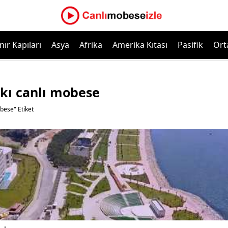
nır Kapıları
Asya
Afrika
Amerika Kıtası
Pasifik
Ort
kı canlı mobese
bese" Etiket