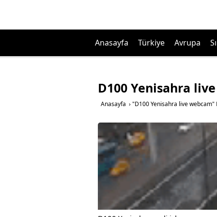
Anasayfa
Türkiye
Avrupa
Sı
D100 Yenisahra liv
Anasayfa
›
"D100 Yenisahra live webcam" E