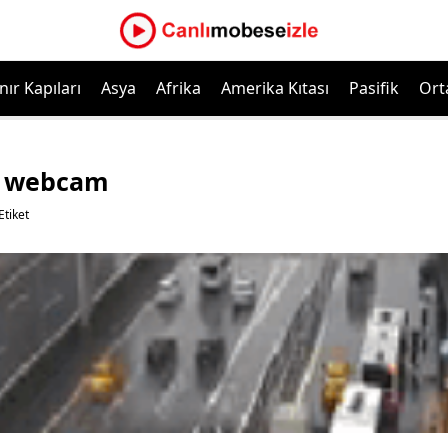
nır Kapıları
Asya
Afrika
Amerika Kıtası
Pasifik
Ort
e webcam
tiket