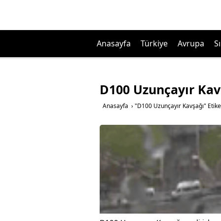
Anasayfa
Türkiye
Avrupa
Sı
D100 Uzunçayır Kav
Anasayfa
›
"D100 Uzunçayır Kavşağı" Etike