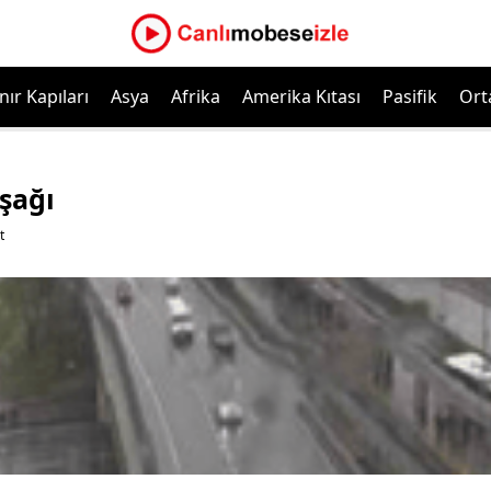
nır Kapıları
Asya
Afrika
Amerika Kıtası
Pasifik
Ort
şağı
t