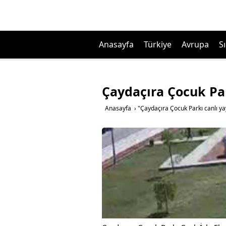
Anasayfa
Türkiye
Avrupa
Sı
Çaydaçıra Çocuk Par
Anasayfa
›
"Çaydaçıra Çocuk Parkı canlı yay