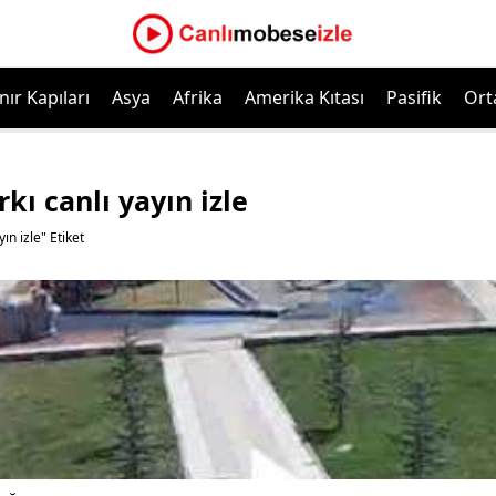
nır Kapıları
Asya
Afrika
Amerika Kıtası
Pasifik
Ort
kı canlı yayın izle
ın izle" Etiket