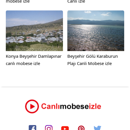
mobese izle
Canlı izle
Konya Beyşehir Damlapınar
Beyşehir Gölü Karaburun
canlı mobese izle
Plajı Canli Mobese izle