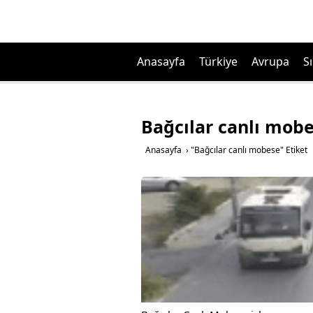
Anasayfa
Türkiye
Avrupa
Sı
Bağcılar canlı mob
Anasayfa
›
"Bağcılar canlı mobese" Etiket