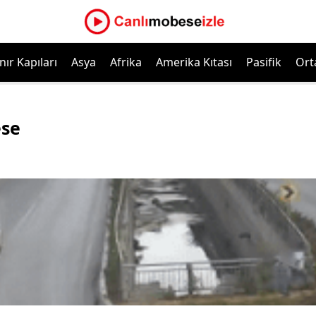
nır Kapıları
Asya
Afrika
Amerika Kıtası
Pasifik
Ort
ese