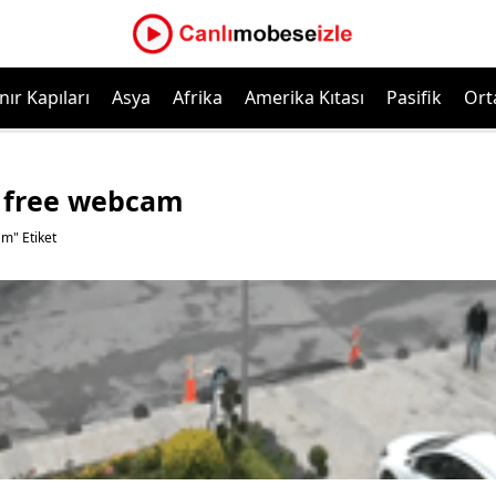
nır Kapıları
Asya
Afrika
Amerika Kıtası
Pasifik
Ort
 free webcam
m" Etiket