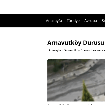
Anasayfa
Türkiye
Avrupa
Sı
Arnavutköy Durusu
Anasayfa
›
"Arnavutköy Durusu free webca