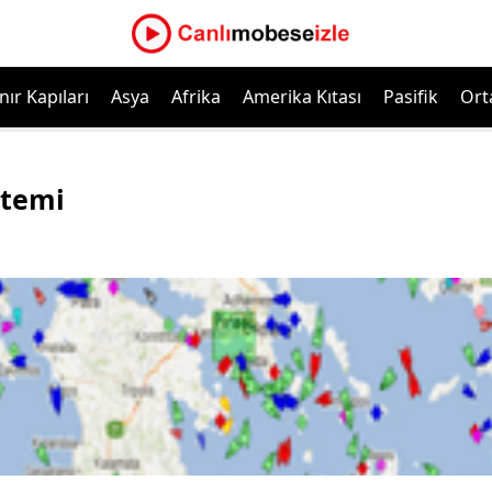
nır Kapıları
Asya
Afrika
Amerika Kıtası
Pasifik
Ort
stemi