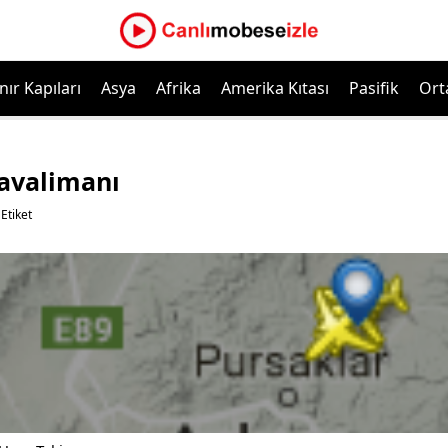
nır Kapıları
Asya
Afrika
Amerika Kıtası
Pasifik
Ort
avalimanı
Etiket