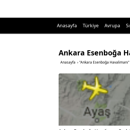
Anasayfa
Türkiye
Avrupa
Sı
Ankara Esenboğa H
Anasayfa
›
"Ankara Esenboğa Havalimanı" 