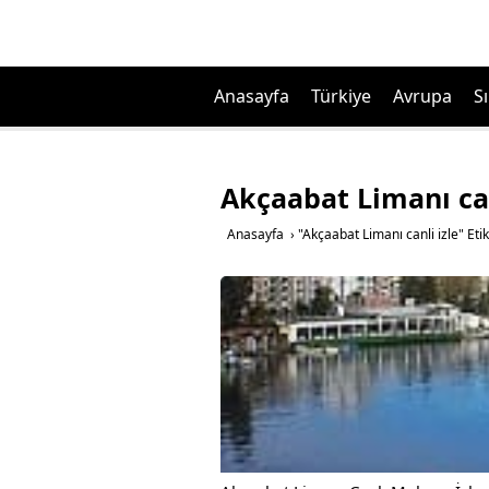
Anasayfa
Türkiye
Avrupa
Sı
Akçaabat Limanı can
Anasayfa
›
"Akçaabat Limanı canli izle" Eti