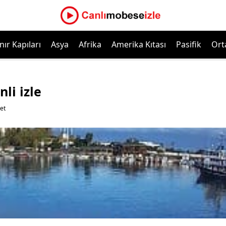
nır Kapıları
Asya
Afrika
Amerika Kıtası
Pasifik
Ort
li izle
ket